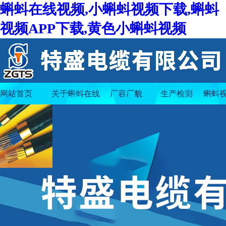
蝌蚪在线视频,小蝌蚪视频下载,蝌蚪
视频APP下载,黄色小蝌蚪视频
网站首页
关于蝌蚪在线
厂容厂貌
生产检测
蝌蚪视
视频
下