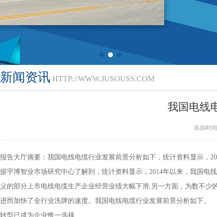
新闻资讯
HTTP://WWW.JUSOUSS.COM
我国电线
添加时间
报告大厅摘要：我国电线电缆行业发展前景分析如下，统计资料显示，20
据宇博智业市场研究中心了解到，统计资料显示，2014年以来，我
义的部分上市电线电缆生产企业经营业绩大幅下滑;另一方面，为数不少
进而加快了全行业洗牌的速度。我国电线电缆行业发展前景分析如下。
转型已成为企业惟一选择