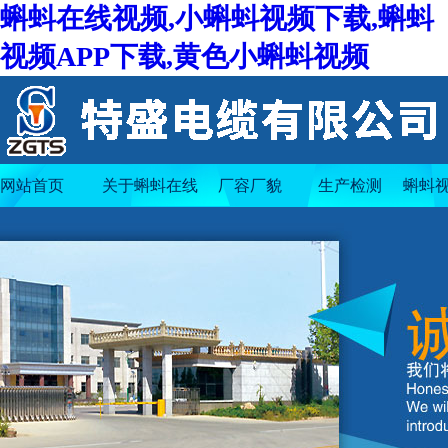
蝌蚪在线视频,小蝌蚪视频下载,蝌蚪
视频APP下载,黄色小蝌蚪视频
网站首页
关于蝌蚪在线
厂容厂貌
生产检测
蝌蚪视
视频
下